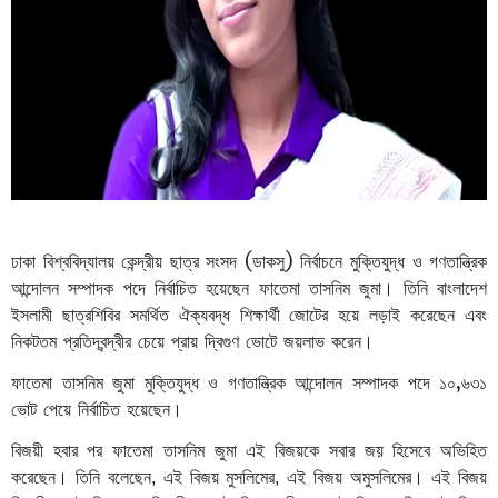
(
)
ঢাকা
বিশ্ববিদ্যালয়
কেন্দ্রীয়
ছাত্র
সংসদ
ডাকসু
নির্বাচনে
মুক্তিযুদ্ধ
ও
গণতান্ত্রিক
আন্দোলন
সম্পাদক
পদে
নির্বাচিত
হয়েছেন
ফাতেমা
তাসনিম
জুমা।
তিনি
বাংলাদেশ
ইসলামী
ছাত্রশিবির
সমর্থিত
ঐক্যবদ্ধ
শিক্ষার্থী
জোটের
হয়ে
লড়াই
করেছেন
এবং
নিকটতম
প্রতিদ্বন্দ্বীর
চেয়ে
প্রায়
দ্বিগুণ
ভোটে
জয়লাভ
করেন।
,
ফাতেমা
তাসনিম
জুমা
মুক্তিযুদ্ধ
ও
গণতান্ত্রিক
আন্দোলন
সম্পাদক
পদে
১০
৬৩১
ভোট
পেয়ে
নির্বাচিত
হয়েছেন।
বিজয়ী হবার পর ফাতেমা তাসনিম জুমা এই বিজয়কে সবার জয় হিসেবে অভিহিত
করেছেন। তিনি বলেছেন, এই বিজয় মুসলিমের, এই বিজয় অমুসলিমের। এই বিজয়