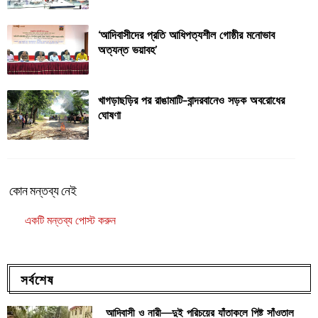
‘আদিবাসীদের প্রতি আধিপত্যশীল গোষ্ঠীর মনোভাব
অত্যন্ত ভয়াবহ’
খাগড়াছড়ির পর রাঙামাটি-বান্দরবানেও সড়ক অবরোধের
ঘোষণা
কোন মন্তব্য নেই
একটি মন্তব্য পোস্ট করুন
সর্বশেষ
আদিবাসী ও নারী—দুই পরিচয়ের যাঁতাকলে পিষ্ট সাঁওতাল