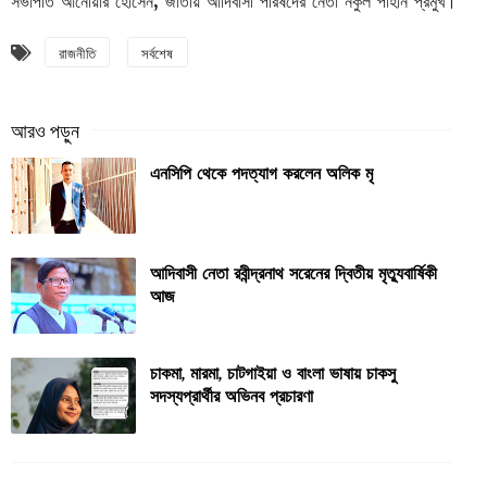
সভাপতি
আনোয়ার
হোসেন
,
জাতীয়
আদিবাসী
পরিষদের
নেতা
নকুল
পাহান
প্রমুখ।
রাজনীতি
সর্বশেষ
এনসিপি থেকে পদত্যাগ করলেন অলিক মৃ
আদিবাসী নেতা রবীন্দ্রনাথ সরেনের দ্বিতীয় মৃত্যুবার্ষিকী
আজ
চাকমা, মারমা, চাটগাইয়া ও বাংলা ভাষায় চাকসু
সদস্যপ্রার্থীর অভিনব প্রচারণা