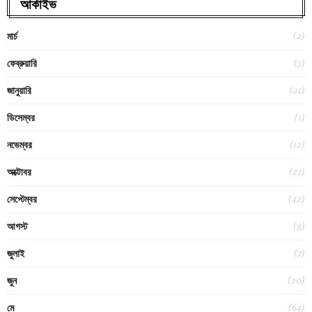
আর্কাইভ
(2)
মার্চ
(3)
ফেব্রুয়ারি
(21)
জানুয়ারি
(1)
ডিসেম্বর
(12)
নভেম্বর
(27)
অক্টোবর
(42)
সেপ্টেম্বর
(8)
আগস্ট
(7)
জুলাই
(20)
জুন
(64)
মে