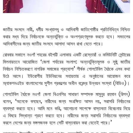
জাতীয়
সংসদে
নারী
,
ধর্মীয়
সংখ্যালঘু
ও
আদিবাসী
জাতিগোষ্ঠীর
প্রতিনিধিত্ব
নিশ্চিত
করার
মধ্য
দিয়ে
নির্বাচনকে
অন্তর্ভুক্তি
ও
অংশগ্রহণমূলক
করতে
হবে।
সমতলের
আদিবাসীদের
জন্য
জাতীয়
সংসদে
আলাদা
আসন
রাখা
যেতে
পারে।
রোববার
সকালে
নওগাঁ
শহরের
বইপট্টি
এলাকায়
একটি
রেস্তোরাঁ
ও
কমিউনিটি
সেন্টারের
মিলনায়তনে
আয়োজিত
‘
জেলা
পর্যায়ের
সংলাপ
:
অন্তর্ভুক্তিমূলক
ও
সুষ্ঠু
জাতীয়
নির্বাচন
নিশ্চিতকরণে
নাগরিক
সমাজের
প্রত্যাশা
’
শীর্ষক
গোলটেবিল
বৈঠকে
এসব
কথা
উঠে
আসে।
ইউরোপীয়
ইউনিয়নের
সহায়তায়
এ
অনুষ্ঠানের
আয়োজন
করে
অ্যাকশনএইড
বাংলাদেশের
সুশীল
প্রকল্পের
অধীন
বরেন্দ্র
উন্নয়ন
সংস্থা
(
বিডিও
)
।
গোলটেবিল
বৈঠকে
নওগাঁ
জেলা
বিএনপির
সাধারণ
সম্পাদক
মামুনুর
রহমান
(
রিপন
)
বলেন
, ‘
অনেকে
বলছেন
,
নারীদের
জন্য
সংরক্ষিত
আসন
নয়
,
সরাসরি
নির্বাচনের
ব্যবস্থা
করতে
হবে।
আমি
মনে
করি
,
আলোচনা
সাপেক্ষে
বাস্তবতা
বিবেচনায়
নিয়ে
এ
বিষয়ে
সিদ্ধান্ত
গ্রহণ
করতে
হবে।
নারীদের
জন্য
সরাসরি
নির্বাচনের
ব্যবস্থা
করলে
দেশের
জন্য
মঙ্গলজনক
হলে
সেটি
বাস্তবায়ন
করা
যেতেই
পারে।
’