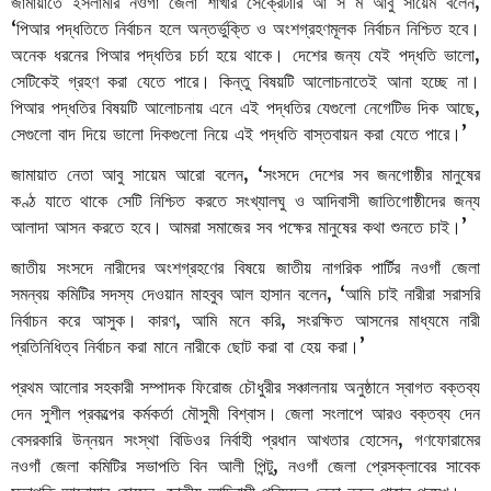
জামায়াতে
ইসলামীর
নওগাঁ
জেলা
শাখার
সেক্রেটারি
আ
স
ম
আবু
সায়েম
বলেন
,
‘
পিআর
পদ্ধতিতে
নির্বাচন
হলে
অন্তর্ভুক্তি
ও
অংশগ্রহণমূলক
নির্বাচন
নিশ্চিত
হবে।
অনেক
ধরনের
পিআর
পদ্ধতির
চর্চা
হয়ে
থাকে।
দেশের
জন্য
যেই
পদ্ধতি
ভালো
,
সেটিকেই
গ্রহণ
করা
যেতে
পারে।
কিন্তু
বিষয়টি
আলোচনাতেই
আনা
হচ্ছে
না।
পিআর
পদ্ধতির
বিষয়টি
আলোচনায়
এনে
এই
পদ্ধতির
যেগুলো
নেগেটিভ
দিক
আছে
,
সেগুলো
বাদ
দিয়ে
ভালো
দিকগুলো
নিয়ে
এই
পদ্ধতি
বাস্তবায়ন
করা
যেতে
পারে।’
জামায়াত
নেতা
আবু
সায়েম
আরো
বলেন
, ‘
সংসদে
দেশের
সব
জনগোষ্ঠীর
মানুষের
কণ্ঠ
যাতে
থাকে
সেটি
নিশ্চিত
করতে
সংখ্যালঘু
ও
আদিবাসী
জাতিগোষ্ঠীদের
জন্য
আলাদা
আসন
করতে
হবে।
আমরা
সমাজের
সব
পক্ষের
মানুষের
কথা
শুনতে
চাই।
’
জাতীয়
সংসদে
নারীদের
অংশগ্রহণের
বিষয়ে
জাতীয়
নাগরিক
পার্টির
নওগাঁ
জেলা
সমন্বয়
কমিটির
সদস্য
দেওয়ান
মাহবুব
আল
হাসান
বলেন
, ‘
আমি
চাই
নারীরা
সরাসরি
নির্বাচন
করে
আসুক।
কারণ
,
আমি
মনে
করি
,
সংরক্ষিত
আসনের
মাধ্যমে
নারী
প্রতিনিধিত্ব
নির্বাচন
করা
মানে
নারীকে
ছোট
করা
বা
হেয়
করা।
’
প্রথম
আলোর
সহকারী
সম্পাদক
ফিরোজ
চৌধুরীর
সঞ্চালনায়
অনুষ্ঠানে
স্বাগত
বক্তব্য
দেন
সুশীল
প্রকল্পের
কর্মকর্তা
মৌসুমী
বিশ্বাস।
জেলা
সংলাপে
আরও
বক্তব্য
দেন
বেসরকারি
উন্নয়ন
সংস্থা
বিডিওর
নির্বাহী
প্রধান
আখতার
হোসেন
,
গণফোরামের
নওগাঁ
জেলা
কমিটির
সভাপতি
বিন
আলী
পিন্টু
,
নওগাঁ
জেলা
প্রেসক্লাবের
সাবেক