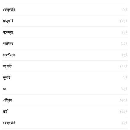
(5)
ফেব্রুয়ারি
(28)
জানুয়ারি
(4)
নভেম্বর
(12)
অক্টোবর
(8)
সেপ্টেম্বর
(22)
আগস্ট
(3)
জুলাই
(18)
মে
(40)
এপ্রিল
(22)
মার্চ
(9)
ফেব্রুয়ারি