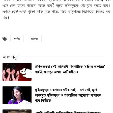
?
এসে
কেন
তাদের
উচ্ছেদ
করতে
হবে
দ্রুত
ভূমিদস্যুকে
গ্রেপ্তার
করতে
হবে।
,
এখানে
ছোট
একটা
পুলিশ
ফাঁড়ি
হতে
পারে
যাতে
বাসিন্দাদের
নিরাপত্তা
নিশ্চিত
করা
যায়।
জাতীয়
সর্বশেষ
চিকিৎসকেরা সেই আদিবাসী কিশোরীকে ‘ধর্ষণের আলামত’
পায়নি, মনগড়া আখ্যা আদিবাসীদের
মুক্তিযুদ্ধে চাকমাদের স্টেক নেই—বলা সেই জুমা
ডাকসুতে মুক্তিযুদ্ধ ও গণতান্ত্রিক আন্দোলন সম্পাদক
পদে নির্বাচিত
এআই আদিবাসী জাতিগোষ্ঠীকে বিকৃতভাবে উপস্থাপন