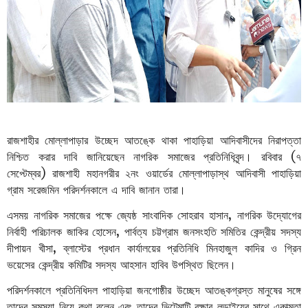
রাজশাহীর
মোল্লাপাড়ার
উচ্ছেদ
আতঙ্কে
থাকা
পাহাড়িয়া
আদিবাসীদের
নিরাপত্তা
(
নিশ্চিত
করার
দাবি
জানিয়েছেন
নাগরিক
সমাজের
প্রতিনিধিবৃন্দ।
রবিবার
৭
)
সেপ্টেম্বর
রাজশাহী
মহানগরীর
২নং
ওয়ার্ডের
মোল্লাপাড়াস্থ
আদিবাসী
পাহাড়িয়া
গ্রাম
সরেজমিন
পরিদর্শনকালে
এ
দাবি
জানান
তারা।
,
এসময়
নাগরিক
সমাজের
পক্ষে
জ্যেষ্ঠ
সাংবাদিক
সোহরাব
হাসান
নাগরিক
উদ্যোগের
,
নির্বাহী
পরিচালক
জাকির
হোসেন
পার্বত্য
চট্টগ্রাম
জনসংহতি
সমিতির
কেন্দ্রীয়
সদস্য
,
দীপায়ন
খীসা
ব্লাস্টের
প্রধান
কার্যালয়ের
প্রতিনিধি
মিনহাজুল
কাদির
ও
গ্রিন
ভয়েসের
কেন্দ্রীয়
কমিটির
সদস্য
আহসান
হাবিব
উপস্থিত
ছিলেন।
পরিদর্শনকালে
প্রতিনিধিদল
পাহাড়িয়া
জনগোষ্ঠীর
উচ্ছেদ
আতঙ্কগ্রস্ত
মানুষের
সঙ্গে
তাদের
সমস্যা
নিয়ে
কথা
বলেন
এবং
তাদের
ভিটেমাটি
রক্ষার
লড়াইয়ের
সাথে
একাত্মতা