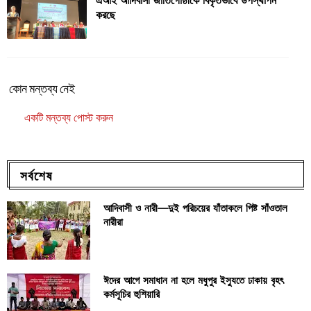
করছে
কোন মন্তব্য নেই
একটি মন্তব্য পোস্ট করুন
সর্বশেষ
আদিবাসী ও নারী—দুই পরিচয়ের যাঁতাকলে পিষ্ট সাঁওতাল
নারীরা
ঈদের আগে সমাধান না হলে মধুপুর ইস্যুতে ঢাকায় বৃহৎ
কর্মসূচির হুশিয়ারি