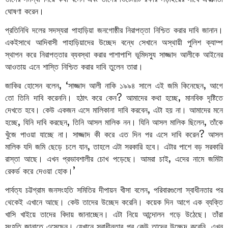
ঘোষণা
করেন।
প্রতিনিধি
দলের
সদস্যরা
পাহাড়িয়া
জনগোষ্ঠীর
নিরাপত্তা
নিশ্চিত
করার
দাবি
জানান।
একইসাথে
আদিবাসী
পাহাড়িয়াদের
উচ্ছেদ
বন্ধে
সেখানে
অস্থায়ী
পুলিশ
ক্যাম্প
স্থাপন
করে
নিরাপত্তার
ব্যবস্থা
করার
পাশাপাশি
ভূমিদস্যু
সাজ্জাদ
আলীকে
আইনের
আওতায়
এনে
শাস্তি
নিশ্চিত
করার
দাবি
তুলেন
তারা।
, ‘
,
জাকির
হোসেন
বলেন
সাজ্জাদ
আলী
নাকি
১৯৯৪
সালে
এই
জমি
কিনেছেন
আগে
?
,
তো
তিনি
দাবি
করেননি।
হঠাৎ
করে
কেন
আমাদের
কথা
হচ্ছে
মানবিক
দৃষ্টিতে
,
দেখতে
হবে।
কেউ
একজন
এসে
মালিকানা
দাবি
করবেন
এটা
হয়
না।
আমাদের
মনে
,
,
,
হচ্ছে
যিনি
দাবি
করছেন
তিনি
আসল
মালিক
নন।
যিনি
আসল
মালিক
ছিলেন
তাঁকে
?
খুঁজে
পাওয়া
যাচ্ছে
না।
সাজ্জাদ
কী
করে
এত
দিন
পর
এসে
দাবি
করেন
আসল
,
মালিক
যদি
জমি
ছেড়ে
চলে
যান
তাহলে
এটা
সরকারি
হবে।
এটার
পাশে
বড়
সরকারি
,
রাস্তা
আছে।
এখন
প্রভাবশালীর
চোখ
পড়েছে।
আমরা
চাই
এদের
নামে
জমিটা
’
রেকর্ড
করে
দেওয়া
হোক।
,
পার্বত্য
চট্টগ্রাম
জনসংহতি
সমিতির
দীপায়ন
খীসা
বলেন
পরিবারগুলো
স্বাধীনতার
পর
থেকেই
এখানে
আছে।
কেউ
তাদের
উচ্ছেদ
করেনি।
কয়েক
দিন
আগে
এক
ব্যক্তি
খাসি
খাইয়ে
তাদের
বিদায়
জানাচ্ছেন।
এটা
নিয়ে
আন্দোলন
গড়ে
উঠেছে।
তাঁরা
,
সংহতি
জানাতে
এসেছেন।
যেখানে
স্বাধীনতার
পর
কেউ
তাদের
উচ্ছেদ
করেনি
এখন