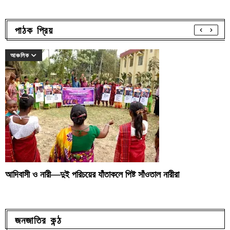
পাঠক প্রিয়
আঞ্চলিক
আদিবাসী ও নারী—দুই পরিচয়ের যাঁতাকলে পিষ্ট সাঁওতাল নারীরা
জনজাতির কন্ঠ