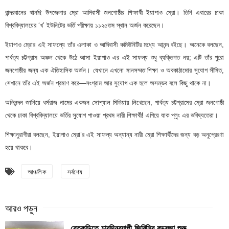
বান্দরবানের থানছি উপজেলার ম্রো আদিবাসী জনগোষ্ঠীর শিক্ষার্থী ইয়াপাও ম্রো। তিনি এবারের ঢাকা
বিশ্ববিদ্যালয়ের ‘খ’ ইউনিটের ভর্তি পরীক্ষায় ১১২৫তম স্থান অর্জন করেছেন।
ইয়াপাও ম্রোর এই সাফল্যে তাঁর এলাকা ও আদিবাসী কমিউনিটির মধ্যে আনন্দ বইছে। অনেকে বলছেন,
পার্বত্য চট্টগ্রাম অঞ্চল থেকে উঠে আসা ইয়াপাও এর এই সাফল্য শুধু ব্যক্তিগত নয়; এটি তাঁর পুরো
জনগোষ্ঠীর জন্য এক ঐতিহাসিক অর্জন। যেখানে এখনো মানসম্মত শিক্ষা ও অবকাঠামোর সুযোগ সীমিত,
সেখানে তাঁর এই অর্জন প্রমাণ করে—সংগ্রাম আর সুযোগ এক হলে অসম্ভব বলে কিছু থাকে না।
অভিনন্দন জানিয়ে ধর্মরাজ নামের একজন সোশ্যাল মিডিয়ায় লিখেছেন, পার্বত্য চট্টগ্রামের ম্রো জনগোষ্ঠী
থেকে ঢাকা বিশ্ববিদ্যালয়ে ভর্তির সু্যোগ পাওয়া প্রথম নারী শিক্ষার্থী! এগিয়ে যাক প্লুং এর ভবিষ্যতেরা।
শিক্ষানুরাগীরা বলছেন, ইয়াপাও ম্রো’র এই সাফল্য অন্যান্য নারী ম্রো শিক্ষার্থীদের জন্য বড় অনুপ্রেরণা
হয়ে থাকবে।
আঞ্চলিক
সর্বশেষ
বেতকুড়িতে চারদিনব্যাপী জিবিসির বড়সভা শুরু