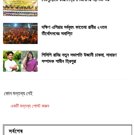
দক্ষিণ এশিয়ার সর্ববৃহৎ ফাতেমা রানীর ২৭তম
তীর্থোৎসবের সমাপ্তি
পিসিপি রাবির নতুন সভাপতি উজানী চাকমা, সাধারণ
সম্পাদক শামীন ত্রিপুরা
কোন মন্তব্য নেই
একটি মন্তব্য পোস্ট করুন
সর্বশেষ