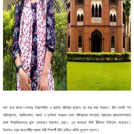
বলা হয়ে থাকে—অদম্য ইচ্ছাশক্তি ও কঠোর পরিশ্রম থাকলে সব জয় করা সম্ভব। ঠিক তেমনি শত
প্রতিকূলতা, প্রান্তিকতা, বঞ্চনা ও দুর্গমতা সত্ত্বেও মেধা পরিশ্রমের সমন্বয়ে প্রাচ্যের অক্সফোর্ডখ্যাত
ঢাকা বিশ্ববিদ্যালয়ে চান্স পেয়েছেন ইয়াপাও ম্রো। এর মাধ্যমে তিনি রীতিমত ইতিহাস গড়েছেন।
ইয়াপাও ম্রো জনগোষ্ঠীর প্রথম নারী শিক্ষার্থী যিনি ঢাবিতে ভর্তির সুযোগ পেলেন।