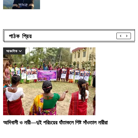
পাঠক প্রিয়
আঞ্চলিক
আদিবাসী ও নারী—দুই পরিচয়ের যাঁতাকলে পিষ্ট সাঁওতাল নারীরা