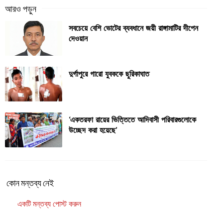
সবচেয়ে বেশি ভোটের ব্যবধানে জয়ী রাঙ্গামাটির দীপেন
দেওয়ান
দুর্গাপুরে গারো যুবককে ছুরিকাঘাত
‘একতরফা রায়ের ভিত্তিতে আদিবাসী পরিবারগুলোকে
উচ্ছেদ করা হয়েছে’
কোন মন্তব্য নেই
একটি মন্তব্য পোস্ট করুন