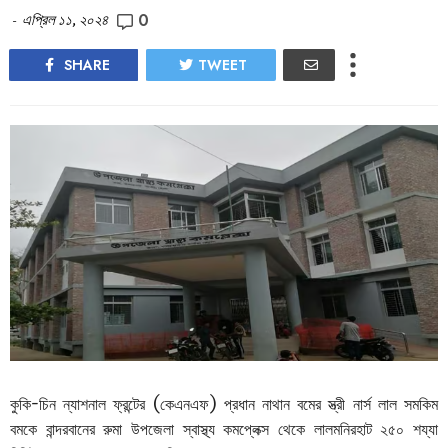
0
-
এপ্রিল ১১, ২০২৪
SHARE
TWEET
কুকি-চিন ন্যাশনাল ফ্রন্টের (কেএনএফ) প্রধান নাথান বমের স্ত্রী নার্স লাল সমকিম
বমকে বান্দরবানের রুমা উপজেলা স্বাস্থ্য কমপ্লেক্স থেকে লালমনিরহাট ২৫০ শয্যা