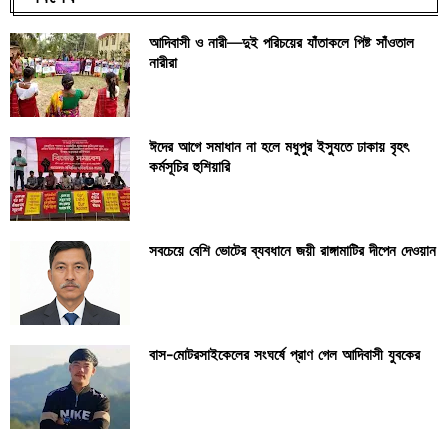
আদিবাসী ও নারী—দুই পরিচয়ের যাঁতাকলে পিষ্ট সাঁওতাল
নারীরা
ঈদের আগে সমাধান না হলে মধুপুর ইস্যুতে ঢাকায় বৃহৎ
কর্মসূচির হুশিয়ারি
সবচেয়ে বেশি ভোটের ব্যবধানে জয়ী রাঙ্গামাটির দীপেন দেওয়ান
বাস-মোটরসাইকেলের সংঘর্ষে প্রাণ গেল আদিবাসী যুবকের