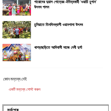
গারোদের দুয়াল গোত্রের ঐতিহ্যবাহী ‘ওয়াচি চুগান’
উৎসব পালন
চুনিয়াতে তিনদিনব্যাপী ওয়ানগালা উৎসব
খাগড়াছড়িতে আদিবাসী সাজে দেবী দুর্গা
কোন মন্তব্য নেই
একটি মন্তব্য পোস্ট করুন
সর্বশেষ