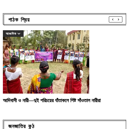
পাঠক প্রিয়
আঞ্চলিক
আদিবাসী ও নারী—দুই পরিচয়ের যাঁতাকলে পিষ্ট সাঁওতাল নারীরা
জনজাতির কন্ঠ