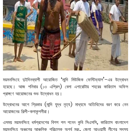
ময়মনসিংহে দুইদিনব্যাপী আয়োজিত ‘মান্দি মিউজিক ফেস্টিভ্যাল
’–
এর উদ্বোধন
হয়েছে। আজ শনিবার (১৩ এপ্রিল) বেলা এগারোটায় শহরের কারিতাস অফিস
প্রাঙ্গণে আয়োজনের শুভ উদ্বোধন হয়।
উদ্বোধনের আগে গ্রিকার (মান্দি যুদ্ধ নৃত্য) মাধ্যমে অতিথিদের বরণ করে নেন
আয়োজনের শিল্পী-কলাকুশলীরা।
এসময় ময়মনসিংহ ধর্মপ্রদেশের বিশপ পল পনেন কুবি সিএসসি, কারিতাস বাংলাদেশ
ময়মনসিংহ অঞ্চলের আঞ্চলিক পরিচালক অপূর্ব ম্রং, জেলা আওয়ামী লীগের সদস্য