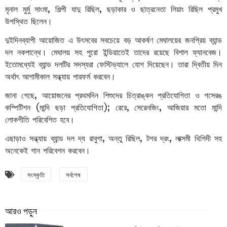
মৃনাল মুর্মু সাংমা, শিল্পী যাদু রিছিল, ছড়াকার ও ছাত্রনেতা লিয়াং রিছিল প্রমুখ
উপস্থিত ছিলেন।
দুইদিনব্যাপী আয়োজিত এ উৎসবের সবচেয়ে বড় আকর্ষণ মেঘালয়ের জনপ্রিয় ব্যান্ড
দল নকপান্থে। মেঘালয় সহ পুরো ইন্ডিয়াতেই তাদের রয়েছে বিশাল ফ্যানবেজ।
ইতোমধ্যেই ব্যান্ড দলটির সদস্যরা ফেস্টিভ্যালে যোগ দিয়েছেন। তারা দ্বিতীয় দিন
অর্থাৎ আগামীকাল সন্ধ্যায় পারফর্ম করবেন।
জানা গেছে, আয়োজনের প্রথমদিন শিশুদের চিত্রাঙ্কন প্রতিযোগিতা ও গসেরঙ
কম্পিটিশন (মান্দি ছড়া প্রতিযোগিতা); রেরে, সেরেনজিং, আজিয়ার মতো মান্দি
লোকগীতি পরিবেশিত হবে।
এছাড়াও সন্ধ্যায় ব্যান্ড দল দ্য রাবুগা, অন্তু রিছিল, টগর দ্রং, লাক্সমী থিগিদী সহ
অনেকেই গান পরিবেশন করবেন।
সংস্কৃতি
সর্বশেষ