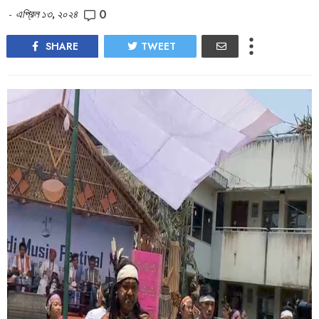
0
-
এপ্রিল ১৩, ২০২৪
SHARE
TWEET