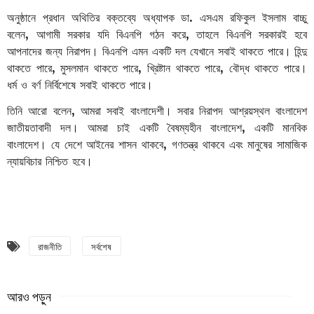
অনুষ্ঠানে
প্রধান
অথিতির
বক্তব্যে
অধ্যাপক
ডা
.
এসএম
রফিকুল
ইসলাম
বাচ্চু
বলেন
,
আগামী
সরকার
যদি
বিএনপি
গঠন
করে
,
তাহলে
বিএনপি
সরকারই
হবে
আপনাদের
জন্য
নিরাপদ।
বিএনপি
এমন
একটি
দল
যেখানে
সবাই
থাকতে
পারে।
হিন্দু
থাকতে
পারে
,
মুসলমান
থাকতে
পারে
,
খ্রিষ্টান
থাকতে
পারে
,
বৌদ্ধ
থাকতে
পারে।
ধর্ম
ও
বর্ণ
নির্বিশেষে
সবাই
থাকতে
পারে।
তিনি আরো বলেন,
আমরা
সবাই
বাংলাদেশী।
সবার
নিরাপদ
আশ্রয়স্থল
বাংলাদেশ
জাতীয়তাবাদী
দল।
আমরা
চাই
একটি
বৈষম্যহীন
বাংলাদেশ
,
একটি
মানবিক
বাংলাদেশ।
যে
দেশে
আইনের
শাসন
থাকবে
,
গণতন্ত্র
থাকবে
এবং
মানুষের
সামাজিক
ন্যায়বিচার
নিশ্চিত
হবে।
রাজনীতি
সর্বশেষ