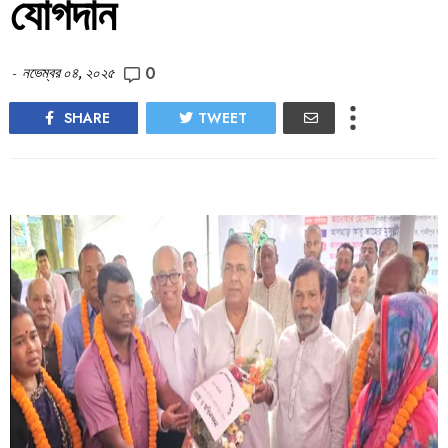
যোগদান
0
-
নভেম্বর ০৪, ২০২৫
SHARE
TWEET