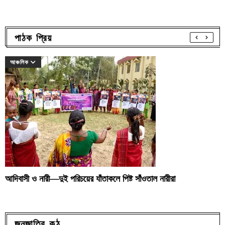
পাঠক প্রিয়
আঞ্চলিক
আদিবাসী ও নারী—দুই পরিচয়ের যাঁতাকলে পিষ্ট সাঁওতাল নারীরা
জনজাতির কন্ঠ