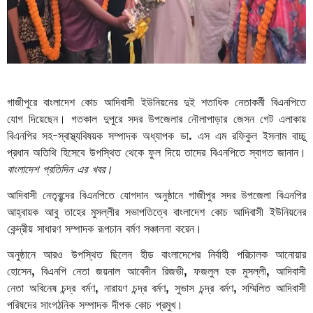
গাজীপুরে
বাংলাদেশ
কোচ
আদিবাসী
ইউনিয়নের
দুই
শতাধিক
নেতাকর্মী
বিএনপিতে
যোগ
দিয়েছেন।
গতকাল
দুপুরে
সদর
উপজেলার
নৌলাপাড়ার
জেসন
গেট
এলাকায়
বিএনপির
সহ
-
স্বাস্থ্যবিষয়ক
সম্পাদক
অধ্যাপক
ডা
.
এস
এম
রফিকুল
ইসলাম
বাচ্চু
প্রধান
অতিথি
হিসেবে
উপস্থিত
থেকে
ফুল
দিয়ে
তাদের
বিএনপিতে
স্বাগত
জানান।
বাংলাদেশ প্রতিদিন এর খবর।
আদিবাসী
নেতৃবৃন্দের
বিএনপিতে
যোগদান
অনুষ্ঠানে
গাজীপুর
সদর
উপজেলা
বিএনপির
আহ্বায়ক
আবু
তাহের
মুসল্লীর
সভাপতিত্বে
বাংলাদেশ
কোচ
আদিবাসী
ইউনিয়নের
কেন্দ্রীয়
সাধারণ
সম্পাদক
রূপচান
বর্মণ
সঞ্চালনা
করেন।
অনুষ্ঠানে
আরও
উপস্থিত
ছিলেন
হীড
বাংলাদেশের
নির্বাহী
পরিচালক
আনোয়ার
হোসেন
,
বিএনপি
নেতা
জয়নাল
আবেদীন
রিজভী
,
ফজলুল
হক
মুসল্লী
,
আদিবাসী
নেতা
অবিনেষ
চন্দ্র
বর্মণ
,
নারায়ণ
চন্দ্র
বর্মণ
,
সুভাস
চন্দ্র
বর্মণ
,
সম্মিলিত
আদিবাসী
পরিষদের
সাংগঠনিক
সম্পাদক
দীপক
কোচ
প্রমুখ।