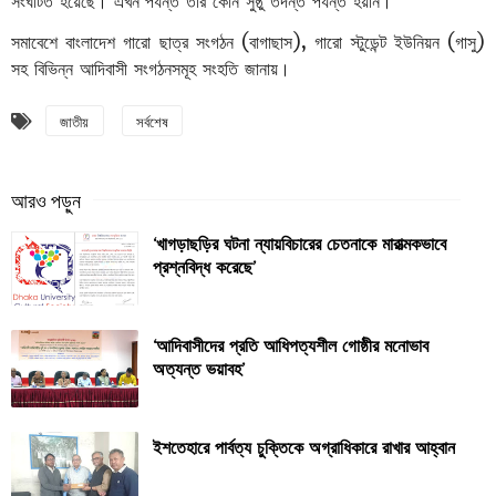
সংঘটিত
হয়েছে।
এখন
পর্যন্ত
তার
কোন
সুষ্ঠু
তদন্ত
পর্যন্ত
হয়নি।
’
সমাবেশে
বাংলাদেশ
গারো
ছাত্র
সংগঠন
(
বাগাছাস
),
গারো
স্টুডেন্ট
ইউনিয়ন
(
গাসু
)
সহ
বিভিন্ন
আদিবাসী
সংগঠনসমূহ
সংহতি
জানায়।
জাতীয়
সর্বশেষ
‘খাগড়াছড়ির ঘটনা ন্যায়বিচারের চেতনাকে মারাত্মকভাবে
প্রশ্নবিদ্ধ করেছে’
‘আদিবাসীদের প্রতি আধিপত্যশীল গোষ্ঠীর মনোভাব
অত্যন্ত ভয়াবহ’
ইশতেহারে পার্বত্য চুক্তিকে অগ্রাধিকারে রাখার আহ্বান