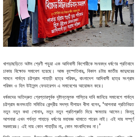
খাগড়াছড়িতে
অষ্টম
শ্রেণী
পড়ুয়া
এক
আদিবাসী
কিশোরীকে
সংঘবদ্ধ
ধর্ষণের
প্রতিবাদে
ঢাকায়
বিক্ষোভ
সমাবেশ
হয়েছে।
আজ
বৃহস্পতিবার
,
বিকাল
৪টায়
জাতীয়
জাদুঘরের
সামনে
পার্বত্য
চট্টগ্রাম
পাহাড়ী
ছাত্র
পরিষদ
,
বাংলাদেশ
আদিবাসী
ছাত্র
সংগ্রাম
পরিষদ
ও
হিল
উইমেন্স
ফেডারেশন
এ
সমাবেশের
আয়োজন
করে।
ধর্ষকদের
অতিদ্রুত
গ্রেপ্তারপূর্বক
দৃষ্টান্তমূলক
শাস্তির
দাবি
জানিয়ে
সমাবেশে
পার্বত্য
চট্টগ্রাম
জনসংহতি
সমিতির
কেন্দ্রীয়
সদস্য
দীপায়ন
খীসা
বলেন
, ‘
আপনারা
প্রতিনিয়ত
নতুন
নতুন
কথা
শোনান
,
নতুন
নতুন
প্রতিশ্রুতি
দিয়ে
ক্ষমতায়
আসেন।
কিন্তু
আপনারা
এখন
পর্যন্ত
পাহাড়ে
ধর্ষণের
মহাযজ্ঞ
থামাতে
পারেন
নাই।
এই
দায়
সম্পূর্ণ
সরকারের।
এই
দায়
কোন
পাহাড়ীর
না
,
কোন
সাংবাদিকের
না।
’