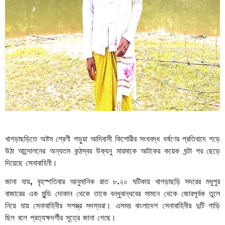
খাগড়াছড়িতে
অষ্টম
শ্রেণী
পড়ুয়া
আদিবাসী
কিশোরীর
সংঘবদ্ধ
ধর্ষণের
প্রতিবাদে
গড়ে
উঠা
আন্দোলনের
অন্যতম
কন্ঠস্বর
উক্যনু
মারমাকে
আটকের
কয়েক
ঘন্টা
পর
ছেড়ে
দিয়েছে
সেনাবাহিনী।
জানা
যায়
,
বৃহস্পতিবার
আনুমানিক রাত
৮
.
২০
ঘটিকায়
খাগড়াছড়ি
সদরের
মধুপুর
বাজারের
এক
মুন্ডি
দোকান
থেকে
তাকে
বন্ধুবান্ধবের
সামনে
থেকে
জোরপূর্বক
তুলে
নিয়ে
যায়
সেনাবাহিনীর
সশস্ত্র
সদস্যরা।
এসময়
বাংলাদেশ
সেনাবাহিনীর
দুটি
গাড়ি
ছিল
বলে
প্রত্যক্ষদর্শীর
সূত্রে
জানা
গেছে।