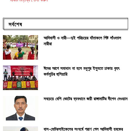
সর্বশেষ
আদিবাসী ও নারী—দুই পরিচয়ের যাঁতাকলে পিষ্ট সাঁওতাল
নারীরা
ঈদের আগে সমাধান না হলে মধুপুর ইস্যুতে ঢাকায় বৃহৎ
কর্মসূচির হুশিয়ারি
সবচেয়ে বেশি ভোটের ব্যবধানে জয়ী রাঙ্গামাটির দীপেন দেওয়ান
বাস-মোটরসাইকেলের সংঘর্ষে প্রাণ গেল আদিবাসী যুবকের