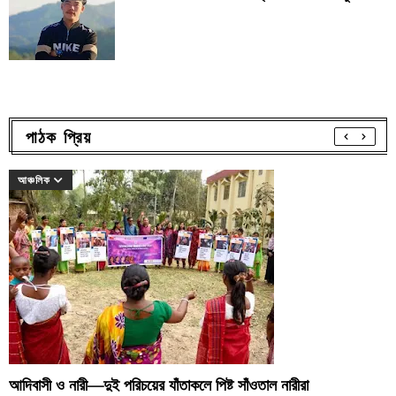
পাঠক প্রিয়
আঞ্চলিক
আদিবাসী ও নারী—দুই পরিচয়ের যাঁতাকলে পিষ্ট সাঁওতাল নারীরা