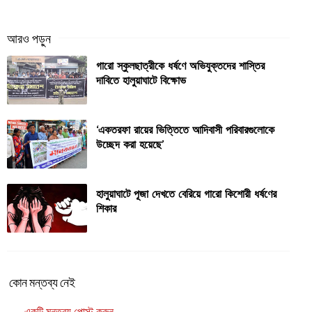
গারো স্কুলছাত্রীকে ধর্ষণে অভিযুক্তদের শাস্তির
দাবিতে হালুয়াঘাটে বিক্ষোভ
‘একতরফা রায়ের ভিত্তিতে আদিবাসী পরিবারগুলোকে
উচ্ছেদ করা হয়েছে’
হালুয়াঘাটে পূজা দেখতে বেরিয়ে গারো কিশোরী ধর্ষণের
শিকার
কোন মন্তব্য নেই
একটি মন্তব্য পোস্ট করুন