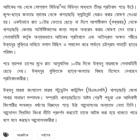
আটকের
পর
থেকে সোশ্যাল মিডিয়া’সহ বিভিন্ন মাধ্যমে
তীব্র
প্রতিবাদ
গড়ে
উঠে।
জুম্ম-ছাত্র জনতার ব্যানার থেকে খাগড়াছড়ি ক্যান্টমেন্ট ঘেরাও করার ঘোষণা দেওয়া
হয়। একইভাবে রাত
১০টার
ভেতরে
ছেড়ে
না
দিলে
আগামীকাল
(
শুক্রবার
)
থেকে
খাগড়াছড়ি
জেলায়
অনির্দিষ্টকালের
জন্য
সড়ক
অবরোধ
করার
ঘোষণা
দেন তারা।
সেনাবাহিনী
কর্তৃক
অন্যায়ভাবে
আটকের
প্রতিবাদে
এবং
অতিদ্রুত
অক্ষত
শরীরে
উক্যনুর
মুক্তির
দাবিতে
মশাল
মিছিল
ও
সমাবেশ
করে
পার্বত্য
চট্টগ্রাম
পাহাড়ী
ছাত্র
পরিষদ।
পরে
ব্যাপক
চাপের
মুখে
রাত
আনুমানিক
১০টার
দিকে
উক্যনু
মারমাকে
সেনাবাহিনী
ছেড়ে
দেয়।
উক্যনুর
মুক্তিকে
ছাত্র
-
জনতার
বিজয়
হিসেবে
দেখছেন
প্রতিবাদকারীরা।
উক্যনু
মারমা
বাংলাদেশ
মারমা
স্টুডেন্টস
কাউন্সিল
(
বিএমএসসি
)
খাগড়াছড়ি
জেলা
শাখার
সাধারণ
সম্পাদক।
সম্প্রতি
খাগড়াছড়িতে
অষ্টম
শ্রেণী
পড়ুয়া
এক
আদিবাসী
কিশোরীর
সংঘবদ্ধ
ধর্ষণের
বিরুদ্ধে
গড়ে
উঠা
আন্দোলনের
অন্যতম
নেতা
তিনি।
আন্দোলন
স্থিমিত
কিংবা
ভীতি
প্রদর্শন
করতেই
তাকে
আটক
করা
হয়ে
থাকতে
পারে
বলে
মনে
করছেন
আন্দোলনকারীরা
।
আঞ্চলিক
সর্বশেষ