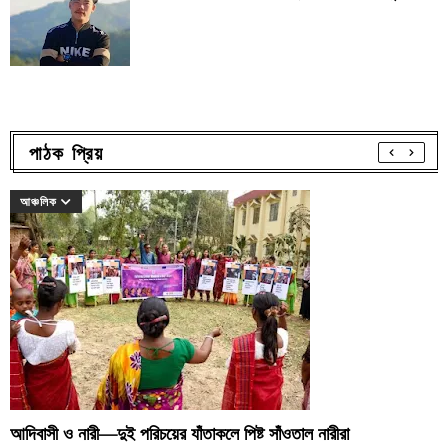
পাঠক প্রিয়
আঞ্চলিক
আদিবাসী ও নারী—দুই পরিচয়ের যাঁতাকলে পিষ্ট সাঁওতাল নারীরা