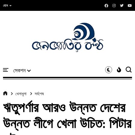
হোম
খেলাধুলা
সর্বশেষ
ঋতুপর্ণার আরও উন্নত দেশের
উন্নত লীগে খেলা উচিত: পিটার