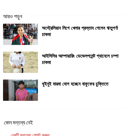
অস্ট্রেলিয়ান লিগে খেলার প্রস্তাব পেলেন ঋতুপর্ণা
চাকমা
আইসিসির আম্পায়ারিং ডেভেলপমেন্ট প্যানেলে চম্পা
চাকমা
থুইনুই মারমা যোগ হচ্ছেন বাফুফের চুক্তিতে
কোন মন্তব্য নেই
একটি মন্তব্য পোস্ট করুন