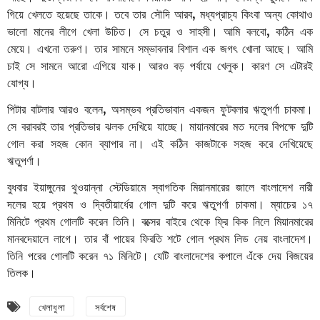
গিয়ে খেলতে হয়েছে তাকে। তবে তার সৌদি আরব, মধ্যপ্রাচ্য কিংবা অন্য কোথাও
ভালো মানের লীগে খেলা উচিত। সে চতুর ও সাহসী। আমি বলবো, কঠিন এক
মেয়ে। এখনো তরুণ। তার সামনে সম্ভাবনার বিশাল এক জগৎ খোলা আছে। আমি
চাই সে সামনে আরো এগিয়ে যাক। আরও বড় পর্যায়ে খেলুক। কারণ সে এটারই
যোগ্য।
পিটার বাটলার আরও বলেন, অসম্ভব প্রতিভাবান একজন ফুটবলার ঋতুপর্ণা চাকমা।
সে বরাবরই তার প্রতিভার ঝলক দেখিয়ে যাচ্ছে। মায়ানমারের মত দলের বিপক্ষে দুটি
গোল করা সহজ কোন ব্যাপার না। এই কঠিন কাজটাকে সহজ করে দেখিয়েছে
ঋতুপর্ণা।
বুধবার ইয়াঙ্গুনের থুওয়ান্না স্টেডিয়ামে স্বাগতিক মিয়ানমারের জালে বাংলাদেশ নারী
দলের হয়ে প্রথম ও দ্বিতীয়ার্ধের গোল দুটি করে ঋতুপর্ণা চাকমা। ম্যাচের ১৭
মিনিটে প্রথম গোলটি করেন তিনি। বক্সের বাইরে থেকে ফ্রি কিক নিলে মিয়ানমারের
মানবদেয়ালে লাগে। তার বাঁ পায়ের ফিরতি শটে গোল প্রথম লিড নেয় বাংলাদেশ।
তিনি পরের গোলটি করেন ৭১ মিনিটে। যেটি বাংলাদেশের কপালে এঁকে দেয় বিজয়ের
তিলক।
খেলাধুলা
সর্বশেষ