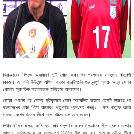
মিয়ানমারের বিপক্ষে অসাধারণ দুটি গোল করার পর প্রশংসায় ভাসছেন ঋতুপর্ণা
চাকমা। এএফসি উইমেন্স এশিয়া কাপের বাছাইপর্বের গুরুত্বপূর্ণ ম্যাচে ঋতুর জোড়া
গোলেই স্বাগতিক মায়ানমারকে হারিয়েছে বাংলাদেশ।
জোড়া গোলের পর দেশের ক্রীড়াঙ্গনে যেমন আলোচিত হচ্ছেন তেমনি ম্যাচের পর
বাংলাদেশের কোচ পিটার বাটলারও ঋতুপর্ণার প্রশংসায় পঞ্চমুখ। কোচ ঋতুকে আরো
উন্নত দেশের উন্নত লীগে খেলা উচিত বলে মনে করেন।
পিটার বাটলার বলেন, আমি মনে করি ঋতুপর্ণার আরও উচ্চমানের লীগে খেলার সামর্থ্য
আছে। দুর্ভাগ্যজনক যে বাংলাদেশে নিয়মিত লীগ হয় না। সেজন্য ভুটানে লীগে