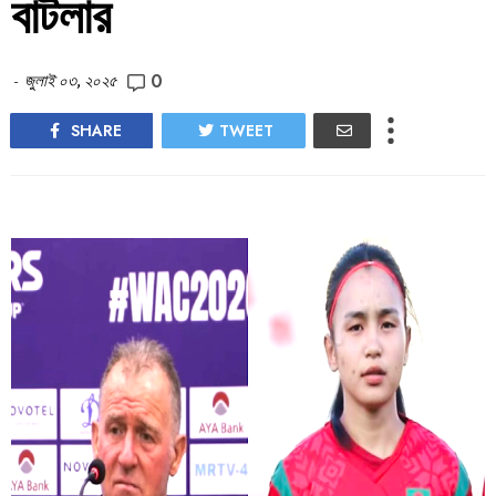
বাটলার
0
-
জুলাই ০৩, ২০২৫
SHARE
TWEET