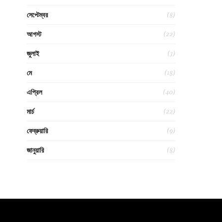
(8)
সেপ্টেম্বর
(22)
আগস্ট
(3)
জুলাই
(18)
মে
(40)
এপ্রিল
(22)
মার্চ
(9)
ফেব্রুয়ারি
(8)
জানুয়ারি