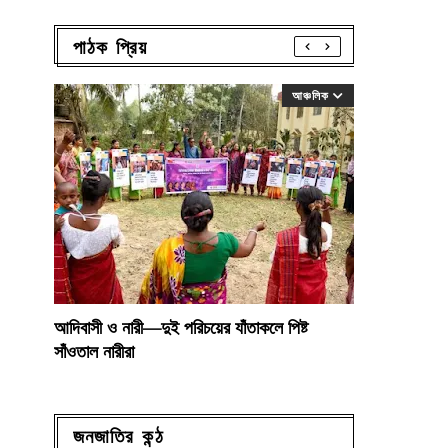
পাঠক প্রিয়
আঞ্চলিক
আদিবাসী ও নারী—দুই পরিচয়ের যাঁতাকলে পিষ্ট
সাঁওতাল নারীরা
জনজাতির কন্ঠ