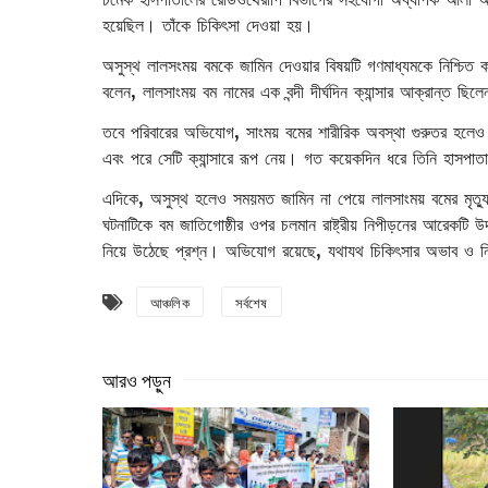
হয়েছিল। তাঁকে চিকিৎসা দেওয়া হয়।
অসুস্থ লালসংময় বমকে জামিন দেওয়ার বিষয়টি গণমাধ্যমকে নিশ্চিত করেছ
বলেন, লালসাংময় বম নামের এক বন্দী দীর্ঘদিন ক্যান্সার আক্রান্ত 
তবে পরিবারের অভিযোগ, সাংময় বমের শারীরিক অবস্থা গুরুতর হলেও তা
এবং পরে সেটি ক্যান্সারে রূপ নেয়। গত কয়েকদিন ধরে তিনি হাসপাতাল
এদিকে, অসুস্থ হলেও সময়মত জামিন না পেয়ে লালসাংময় বমের মৃত্যু
ঘটনাটিকে বম জাতিগোষ্ঠীর ওপর চলমান রাষ্ট্রীয় নিপীড়নের আরেকটি উদ
নিয়ে উঠেছে প্রশ্ন। অভিযোগ রয়েছে, যথাযথ চিকিৎসার অভাব ও নির্
আঞ্চলিক
সর্বশেষ