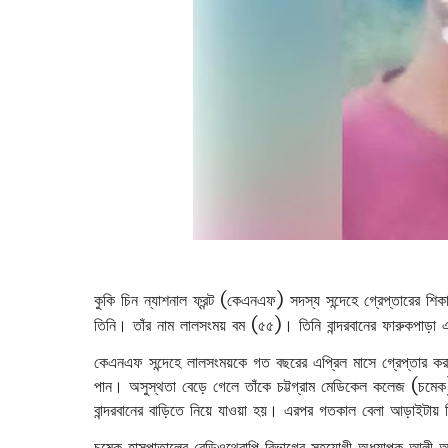
কুকি চিন ন্যাশনাল ফ্রন্ট (কেএনএফ) সদস্য সন্দেহে গ্রেপ্তারের শি
তিনি। তাঁর নাম লালসংময় বম (৫৫)। তিনি বান্দরবানের ফারুকপাড়া এল
কেএনএফ সন্দেহে লালসংময়কে গত বছরের এপ্রিল মাসে গ্রেপ্তার করা 
পান। অসুস্থতা বেড়ে গেলে তাঁকে চট্টগ্রাম মেডিকেল কলেজ (চমেক
বান্দরবানের বাড়িতে নিয়ে যাওয়া হয়। এরপর গতকাল বেলা আড়াইটায় ত
চমেক হাসপাতালের রেডিওথেরাপি বিভাগের সহযোগী অধ্যাপক আলী আ