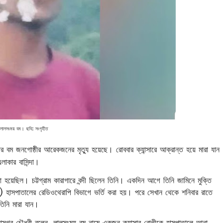
লালসংময় বম। ছবি: সংগৃহীত
কার বম জনগোষ্ঠীর আরেকজনের মৃত্যু হয়েছে। রোববার ক্যান্সারে আক্রান্ত হয়ে মারা যান
াকার বাসিন্দা।
হয়েছিল। চট্টগ্রাম কারাগারে বন্দী ছিলেন তিনি। একদিন আগে তিনি জামিনে মুক্তি
) হাসপাতালের রেডিওথেরাপি বিভাগে ভর্তি করা হয়। পরে সেখান থেকে শনিবার রাতে
িনি মারা যান।
সগর চৌধুরী বলেন, লালসংময় বম নামে একজন ক্যান্সার রোগীকে হাসপাতালে আনা