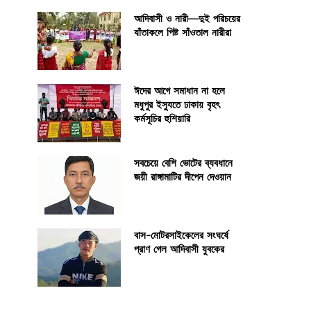
আদিবাসী ও নারী—দুই পরিচয়ের
যাঁতাকলে পিষ্ট সাঁওতাল নারীরা
ঈদের আগে সমাধান না হলে
মধুপুর ইস্যুতে ঢাকায় বৃহৎ
কর্মসূচির হুশিয়ারি
সবচেয়ে বেশি ভোটের ব্যবধানে
জয়ী রাঙ্গামাটির দীপেন দেওয়ান
বাস-মোটরসাইকেলের সংঘর্ষে
প্রাণ গেল আদিবাসী যুবকের