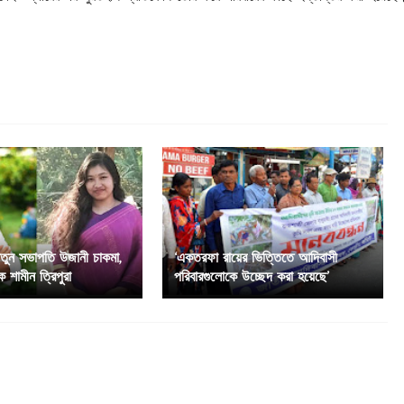
নতুন সভাপতি উজানী চাকমা,
‘একতরফা রায়ের ভিত্তিতে আদিবাসী
 শামীন ত্রিপুরা
পরিবারগুলোকে উচ্ছেদ করা হয়েছে’