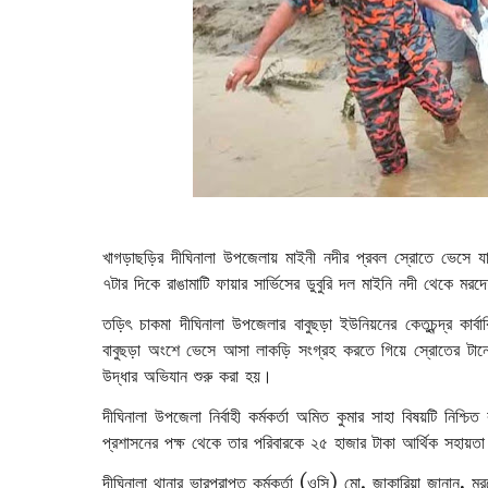
খাগড়াছড়ির দীঘিনালা উপজেলায় মাইনী নদীর প্রবল স্রোতে ভেসে 
৭টার দিকে রাঙামাটি ফায়ার সার্ভিসের ডুবুরি দল মাইনি নদী থেকে মর
তড়িৎ চাকমা দীঘিনালা উপজেলার বাবুছড়া ইউনিয়নের কেতুচন্দ্র কার
বাবুছড়া অংশে ভেসে আসা লাকড়ি সংগ্রহ করতে গিয়ে স্রোতের টানে
উদ্ধার অভিযান শুরু করা হয়।
দীঘিনালা উপজেলা নির্বাহী কর্মকর্তা অমিত কুমার সাহা বিষয়টি ন
প্রশাসনের পক্ষ থেকে তার পরিবারকে ২৫ হাজার টাকা আর্থিক সহায়ত
দীঘিনালা থানার ভারপ্রাপ্ত কর্মকর্তা (ওসি) মো. জাকারিয়া জানান,