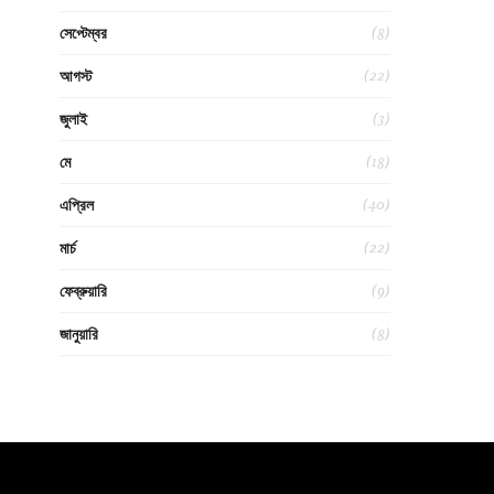
(8)
সেপ্টেম্বর
(22)
আগস্ট
(3)
জুলাই
(18)
মে
(40)
এপ্রিল
(22)
মার্চ
(9)
ফেব্রুয়ারি
(8)
জানুয়ারি