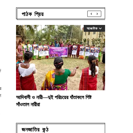
পাঠক প্রিয়
আঞ্চলিক
ে
র
ে
আদিবাসী ও নারী—দুই পরিচয়ের যাঁতাকলে পিষ্ট
সাঁওতাল নারীরা
।
জনজাতির কন্ঠ
।