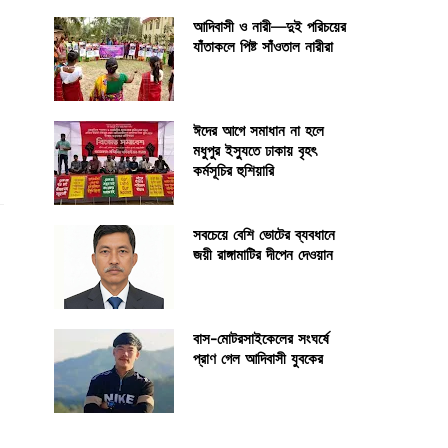
আদিবাসী ও নারী—দুই পরিচয়ের
যাঁতাকলে পিষ্ট সাঁওতাল নারীরা
ঈদের আগে সমাধান না হলে
মধুপুর ইস্যুতে ঢাকায় বৃহৎ
কর্মসূচির হুশিয়ারি
সবচেয়ে বেশি ভোটের ব্যবধানে
জয়ী রাঙ্গামাটির দীপেন দেওয়ান
বাস-মোটরসাইকেলের সংঘর্ষে
প্রাণ গেল আদিবাসী যুবকের