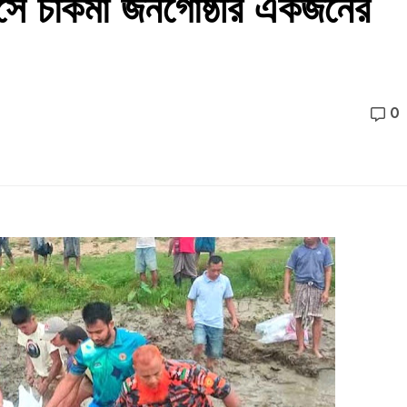
েসে চাকমা জনগোষ্ঠীর একজনের
0