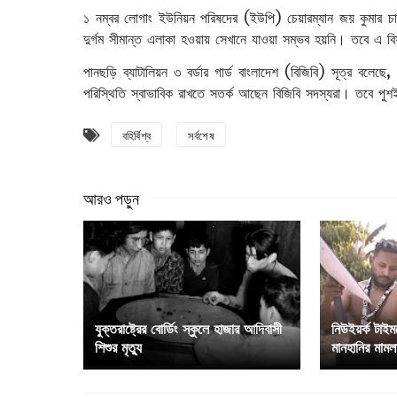
১ নম্বর লোগাং ইউনিয়ন পরিষদের (ইউপি) চেয়ারম্যান জয় কুমার চা
দুর্গম সীমান্ত এলাকা হওয়ায় সেখানে যাওয়া সম্ভব হয়নি। তবে এ ব
পানছড়ি ব্যাটালিয়ন ৩ বর্ডার গার্ড বাংলাদেশ (বিজিবি) সূত্র বলেছে
পরিস্থিতি স্বাভাবিক রাখতে সতর্ক আছেন বিজিবি সদস্যরা। তবে পুশ
বহির্বিশ্ব
সর্বশেষ
যুক্তরাষ্ট্রের বোর্ডিং স্কুলে হাজার আদিবাসী
নিউইয়র্ক টাইম
শিশুর মৃত্যু
মানহানির মামল