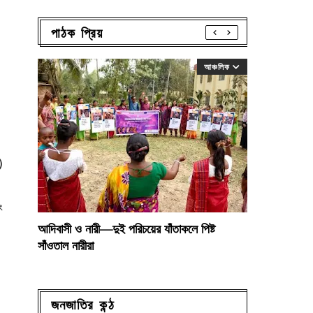
পাঠক প্রিয়
আঞ্চলিক
)
ং
আদিবাসী ও নারী—দুই পরিচয়ের যাঁতাকলে পিষ্ট
সাঁওতাল নারীরা
জনজাতির কন্ঠ