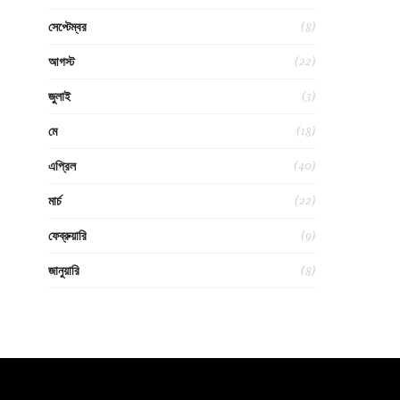
(8)
সেপ্টেম্বর
(22)
আগস্ট
(3)
জুলাই
(18)
মে
(40)
এপ্রিল
(22)
মার্চ
(9)
ফেব্রুয়ারি
(8)
জানুয়ারি