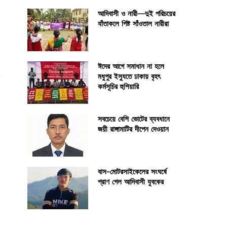
আদিবাসী ও নারী—দুই পরিচয়ের
যাঁতাকলে পিষ্ট সাঁওতাল নারীরা
ঈদের আগে সমাধান না হলে
মধুপুর ইস্যুতে ঢাকায় বৃহৎ
কর্মসূচির হুশিয়ারি
সবচেয়ে বেশি ভোটের ব্যবধানে
জয়ী রাঙ্গামাটির দীপেন দেওয়ান
বাস-মোটরসাইকেলের সংঘর্ষে
প্রাণ গেল আদিবাসী যুবকের