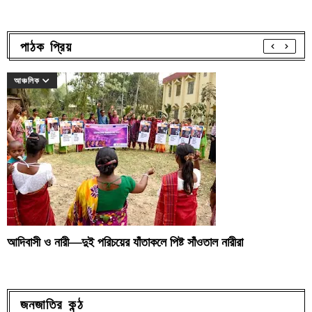
পাঠক প্রিয়
আঞ্চলিক
আদিবাসী ও নারী—দুই পরিচয়ের যাঁতাকলে পিষ্ট সাঁওতাল নারীরা
জনজাতির কন্ঠ