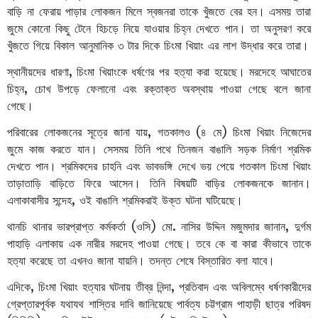
বাড়ি না ফেরায় পাড়ার লোকজন মিলে স্বজনরা তাকে খুঁজতে বের হন। এসময় তারা
জুমে কোনো কিছু টেনে হিচড়ে নিয়ে যাওয়ার চিহ্ন দেখতে পান। তা অনুসরণ করে
খুঁজতে গিয়ে বিকাল আনুমানিক ৩ টার দিকে চিংমা খিয়াং এর লাশ উদ্ধার করে তারা।
স্থানীয়দের ধারণা, চিংমা খিয়াংকে ধর্ষণের পর হত্যা করা হয়েছে। মরদেহে আঘাতের
চিহ্ন, চোখ উপড়ে ফেলানো এবং রক্তাক্ত অবস্থায় পাওয়া গেছে বলে জানা
গেছে।
পরিবারের লোকজনের সূত্রে জানা যায়, গতকালও (৪ মে) চিংমা খিয়াং নিজেদের
জুমে কাজ করতে যান। সেসময় তিনি পথে তিনজন বাঙালি সড়ক নির্মাণ শ্রমিক
দেখতে পান। শ্রমিকদের চাহনি এবং ভাবভঙ্গি দেখে ভয় পেয়ে গতকাল চিংমা খিয়াং
তাড়াতাড়ি বাড়িতে ফিরে আসেন। তিনি বিষয়টি বাড়ির লোকজনকে জানান।
এলাকাবাসীর সন্দেহ, ওই বাঙালি শ্রমিকরাই উক্ত ঘটনা ঘটিয়েছে।
থানচি থানার ভারপ্রাপ্ত কর্মকর্তা (ওসি) মো. নাসির উদ্দিন মজুমদার জানান, দুর্গম
পাহাড়ি এলাকায় এক নারীর মরদেহ পাওয়া গেছে। তবে কে বা কারা কীভাবে তাকে
হত্যা করেছে তা এখনও জানা যায়নি। তদন্ত শেষে বিস্তারিত বলা যাবে।
এদিকে, চিংমা খিয়াং হত্যার ঘটনায় তীব্র নিন্দা, প্রতিবাদ এবং অবিলম্বে ধর্ষণকারীদের
গ্রেপ্তারপূর্বক যথাযথ শাস্তির দাবি জানিয়েছে পার্বত্য চট্টগ্রাম পাহাড়ী ছাত্র পরিষদ