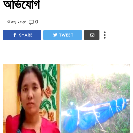
অভিযোগ
0
-
মে ০৬, ২০২৫
SHARE
TWEET