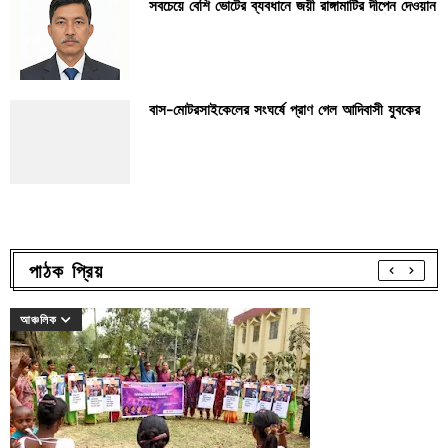
সবচেয়ে বেশি ভোটের ব্যবধানে জয়ী রাঙ্গামাটির দীপেন দেওয়ান
বাস-মোটরসাইকেলের সংঘর্ষে প্রাণ গেল আদিবাসী যুবকের
পাঠক প্রিয়
আঞ্চলিক