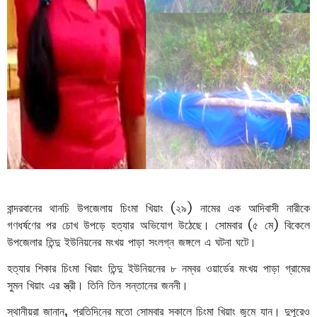
বান্দরবানের থানচি উপজেলায় চিংমা খিয়াং (২৯) নামের এক আদিবাসী নারীকে
গণধর্ষণের পর চোখ উপড়ে হত্যার অভিযোগ উঠেছে। সোমবার (৫ মে) বিকেলে
উপজেলার তিন্দু ইউনিয়নের মংখয় পাড়া সংলগ্ন জঙ্গলে এ ঘটনা ঘটে।
হত্যার শিকার চিংমা খিয়াং তিন্দু ইউনিয়নের ৮ নম্বর ওয়ার্ডের মংখয় পাড়া গ্রামের
সুমন খিয়াং এর স্ত্রী। তিনি তিন সন্তানের জননী।
স্থানীয়রা জানান, প্রতিদিনের মতো সোমবার সকালে চিংমা খিয়াং জুমে যান। দুপুরেও