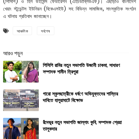
(পিসিপি) ও হিল উইমেন্স ফেডারেশন (এইচডাব্লিউএফ)। এছাড়াও বাংলাদেশ
খেয়াং স্টুডেন্টস ইউনিয়ন (বিকেএসইউ) সহ বিভিন্ন সামাজিক, সাংস্কৃতিক সংগঠন
এ ঘটনায় প্রতিবাদ জানাচ্ছেন।
আঞ্চলিক
সর্বশেষ
পিসিপি রাবির নতুন সভাপতি উজানী চাকমা, সাধারণ
সম্পাদক শামীন ত্রিপুরা
গারো স্কুলছাত্রীকে ধর্ষণে অভিযুক্তদের শাস্তির
দাবিতে হালুয়াঘাটে বিক্ষোভ
রঁদেভূর নতুন সভাপতি জাল্লাং কুবি, সম্পাদক শ্রেয়া
তালুকদার