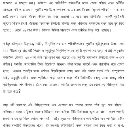
সাজানো ও মজবুত করা। বর্তমানে এই অনির্বাচিত ক্ষমতাসীন দলের জেলা পরিষদ এখন দুর্নীতির
আকড়ায় পরিণত হয়েছে। স্থানীয় পাহাড়ি জনগণ ক্ষোভে এর নাম দিয়েছে ‘জ্বালা পরিষদ’। সারাদেশে
৬১টি জেলায় জেলা পরিষদ নির্বাচন হয় অথচ এগুলো ২২ বছর ধরে অনির্বাচিত। একটি প্রাইমারী
স্কুলের শিক্ষক কিংবা পরিষদের অন্যান্য বিভাগের চাকরির জন্য পরিষদের সদস্যদের বাধ্য হয়ে ঘুষ দিতে
হচ্ছে ১০ থেকে ১২ লাখ টাকা। বিভিন্ন মিডিয়া মারফতে এসব দুর্নীতির চিত্র উঠে এসেছে।
পার্বত্য চট্টগ্রামে উন্নয়ন, পর্যটন, বিশ্ববিদ্যালয় হলে পরিকল্পিতভাবে স্থানীয় ভূমিপুত্রদের উচ্ছেদ করা
হয়। ইতিমধ্যে রাঙামাটি বিজ্ঞান ও প্রযুক্তি বিশ্ববিদ্যালয়ের স্থায়ী ক্যাম্পাসের জন্য পাহাড়ি অধ্যুষিত
ঝগড়াবিল মৌজার ৬৪ একর জমি অধিগ্রহণ করা হয়েছে এবং স্থানীয় ক্যাম্পাস নির্মাণের কাজ ও শেষ
পর্যায়ে। স্থানীয় জনগোষ্ঠীর তীব্র বিরোধিতা সত্ত্বেও বহিরাগতদের স্বার্থে এসব প্রতিষ্ঠান গড়ে তোলা
হচ্ছে। একজন পাহাড়ির ঘরের উঠোনে বিশ্ববিদ্যালয় হচ্ছে অথচ তাঁর কোনো স্বার্থ নেই, সম্পৃক্ততা
নেই, অনুভূতি নেই। এসব প্রতিষ্ঠান গড়ে তোলার জন্য তাঁর ভিটেমাটিও কেড়ে নেয়া হচ্ছে, তাঁকে
প্রান্তিকতার শেষ সীমানায় ঠেলে দেয়া হয়েছে। পাহাড়ি জনগণের জন্য এর থেকে বড় বিচ্ছিন্নতা আর
কি হতে পারে?
রাষ্ট্র যদি ক্রমাগত এই বিচ্ছিন্নতাকে ধরে এগোতে চায় তাহলে বলবো তাঁরা ভুল পথে হাঁটছে।
পাকিস্তান ভেঙে দু’টুকরো হওয়ার ইতিহাস যেন রাষ্ট্রের নীতি নির্ধারকরা ভুলে না যায়। কারণ পাহাড়ি
জনগণের এছাড়া বিকল্প কোনো পথ নেই। রাষ্ট্র ক্রমাগত বিচ্ছিন্নতার পথে হাটবে আর পাহাড়িরা হাটবে
শান্তি-সম্প্রীতি উন্নয়নের পথে। কি চমৎকার চাটুকারিতা! সভ্য সমাজে কথা দিয়ে কথা না রাখা,