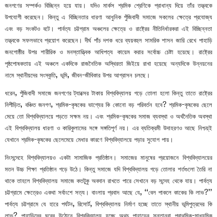
জনগণের সম্পর্কও বিচ্ছিন্ন হয়ে যায়। যদিও মার্কস শ্রমিক শ্রেণিকে প্রাধান্য দিয়ে তাঁর তত্ত্বকে
উপযোগী করেছেন। কিন্তু এ বিচ্ছিনতার ধারণা আধুনিক পুঁজিবাদী সমাজে সকলের ক্ষেত্রে প্রযোজ্য
এবং বড় সংকটও বটে। পার্বত্য চট্টগ্রাম অঞ্চলের ক্ষেত্রে ও রাষ্ট্রের নীতিনির্ধারকরা এই বিচ্ছিন্নতা
তত্ত্বকে সফলভাবে প্রয়োগ করেছেন। দীর্ঘ পাঁচ দশক ধরে ব্যয়বহুল সামরিক শাসন জারি রেখে পাহাড়ি
জনগোষ্ঠীর উপর শারীরিক ও মনস্তাত্ত্বিক আধিপত্য কায়েম করার সর্বোচ্চ চেষ্টা হয়েছে। রাষ্ট্রের
পৃষ্ঠপোষকতায় এই অঞ্চলে একদিকে রাজনৈতিক অস্থিরতা জিইয়ে রাখা হয়েছে অন্যদিকে উন্নয়নের
নামে স্থানীয়দের সংস্কৃতি, ভূমি, জীবন-জীবিকার উপর আগ্রাসন চলছে।
ধরেন, পুঁজিবাদী সমাজে জনগণের ট্যাক্সের টাকায় বিশ্ববিদ্যালয় গড়ে তোলা হলো কিন্তু তাতে রাষ্ট্রের
নিপীড়িত, বঞ্চিত জনগণ, শ্রমিক-কৃষকের ভাগ্যের কি কোনো বড় পরিবর্তন হবে? শ্রমিক-কৃষকের ছেলে
মেয়ে তো বিশ্ববিদ্যালয়ে পড়তে সক্ষম নয়। এবং শ্রমিক-কৃষকের সমাজ ব্যবস্থা ও অর্থনৈতিক অবস্থা
এই বিশ্ববিদ্যালয় ধারণা ও কারিকুলামের সঙ্গে সঙ্গতিপূর্ণ নয়। এর ব্যতিক্রমী উদাহরণও আছে নিশ্চয়্ই
যেখানে শ্রমিক-কৃষকের ছেলেমেয়ে মেধার কারণে বিশ্ববিদ্যালয়ে পড়ার সুযোগ পায়।
নিংসন্দেহে বিশ্ববিদ্যালয়ও একটা সামাজিক প্রতিষ্ঠান। সমাজের মানুষের প্রয়োজনে বিশ্ববিদ্যালয়ের
মতন উচ্চ শিক্ষা প্রতিষ্ঠান গড়ে উঠে। কিন্তু সমাজে যদি বিশ্ববিদ্যালয় গড়ে তোলার শর্তগুলো তৈরি না
থাকে তাহলে বিশ্ববিদ্যালয় সমাজে কতটুকু অবদান রাখতে পারে সেখানে বড় সন্দেহ থেকে যায়। পার্বত্য
চট্টগ্রামে ক্ষেত্রেও একথা সর্বাংশে সত্য। বাংলায় প্রবাদ আছে যে, ‘‘বেল পাকলে কাকের কি লাভ?’’
পার্বত্য চট্টগ্রামে যে হারে পর্যটন, রিসোর্ট, বিশ্ববিদ্যালয় নির্মাণ হচ্ছে তাতে স্থানীয় ভূমিপুত্রদের কি
লাভ? পাহাড়িদের ঘরের উঠোনে বিশ্ববিদ্যালয় হচ্ছে অথচ পাহাড়ের সন্তানরা প্রাথমিক-মাধ্যমিক