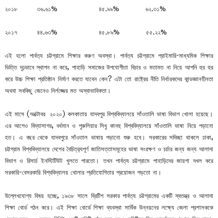
২০১৮ ৩৬.৬১% ৪৫.৯৯% ৬২.৩১%
২০১৭ ৪৪.৬৩% ৪৫.৮৯% ৫৫.২২%
এই হলো পার্বত্য চট্টগ্রামে শিক্ষার করুণ অবস্থা। পার্বত্য চট্টগ্রামে প্রাইমারি-মাধ্যমিক শিক্ষার
ভিত্তি দৃঢ়ভাবে স্থাপন না করে, পাহাড়ি সমাজের উপযোগীতা বিচার ও মতামত না নিয়ে আপনি হুর হুর
করে উচ্চ শিক্ষা প্রতিষ্ঠান নির্মাণ করতে যাবেন কেন? এটা তো রাষ্ট্রের নীতি নির্ধারকদের কান্ডজ্ঞানহীনতা
অথবা সবকিছু জেনেও নির্লজ্জের মত অস্বাভাবিকতা।
এই মাসে (অক্টোবর ২০২০) কলকাতায় যাদবপুর বিশ্ববিদ্যালয়ে সাঁওতালি ভাষা বিভাগ খোলা হয়েছে।
এর আগেও বিদ্যাসাগর, বর্ধমান ও পুরুলিয়ার সিধু কানহু বিশ্ববিদ্যালয়ে সাঁওতালি ভাষা নিয়ে পড়ানো
হত। এ বছর থেকে যাদবপুরে সাঁওতাল ভাষায় পড়ানো শুরু হবে। সরকারের সদিচ্ছা থাকলে ঢাকা,
চট্টগ্রাম বিশ্ববিদ্যালয়ে দেশের বৈচিত্র‌্যপূর্ণ জাতিসত্তাসমূহের ভাষা সংরক্ষণ ও চর্চার জন্য জন্য আলাদা
বিভাগ ও রিসার্চ ইনস্টিটিউট খুলতে পারতো। তখন পার্বত্য চট্টগ্রামে পাহাড়িদের জায়গা দখল করে
সরকারি-বেসরকারি বিশ্ববিদ্যালয় খোলার প্রতিযোগিতার প্রয়োজন পড়তো না।
উল্লেখযোগ্য বিষয় হচ্ছে, ১৯৩৮ সালে ব্রিটিশ সরকার পার্বত্য চট্টগ্রামের একটি স্বতন্ত্র ও আলাদা
শিক্ষা বোর্ড গঠন করে। এই শিক্ষা বোর্ডে শিক্ষা ব্যবস্থা সার্বিক উন্নয়নের লক্ষ্যে জেলা প্রশাসককে