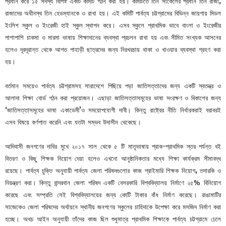
প্রধান করে ১৫ সদস্য বিশিষ্ট একটি কমিটি গঠন করা হয়। কমিটিতে তিন সার্কেলের প্রধান তিন রাজা,
রাজাদের অধীনস্থ তিন হেডম্যানকে ও রাখা হয়। এই কমিটি পার্বত্য চট্টগ্রামের বিভিন্ন জায়গায় মিডল
ইংলিশ স্কুল ও ইংরেজী হাই স্কুল স্থাপন করে। এসব স্কুলে প্রাথমিক ভাবে বাংলা ও ইংরেজীর
পাশাপাশি চাকমা ও মারমা ভাষায় শিক্ষাদানের ব্যবস্থা প্রচলন রাখা হয় এবং সীমিত সংখ্যক আসনের
হলেও দূরদূরান্ত থেকে আগত পাহাড়ী ছাত্রদের জন্য নিরখরচায় থাকা ও খাওয়ার ব্যবস্থা গ্রহণ করা
হয়।
বর্তমান সময়েও পার্বত্য চট্টগ্রামসহ সারাদেশে পিছিয়ে পড়া জাতিসত্তাদের জন্য একটি স্বতন্ত্র ও
আলাদা শিক্ষা বোর্ড গঠন করা প্রয়োজন। এছাড়া জাতিসত্তাসমূহের ভাষা সংরক্ষণ ও বিকাশের জন্য
‘জাতিসত্তাসমূহের ভাষা একাডেমী’ও সময়োপযোগী দাবী। কিন্তু রাষ্ট্রের নীতি নির্ধারকরাই বরাবরই
এসব বিষয়ে কর্ণপাত করেনি এবং যতটা সম্ভব উদাসীন থেকেছে।
আদিবাসী জনগণের দাবির মুখে ২০১৭ সাল থেকে ৫ টি মাতৃভাষায় প্রাক-প্রাথমিক স্তর পর্যন্ত বই
বিতরণ ও কিছু শিক্ষক নিয়োগ দেয়া হলেও এখনো আনুষ্ঠানিকতার মধ্যে শিক্ষা কার্যক্রম সীমাবদ্ধ
রয়েছে। পার্বত্য চুক্তি অনুযায়ী পার্বত্য জেলা পরিষদগুলোর কাজ প্রাইমারি শিক্ষক নিয়োগ, তদারকি ও
নিয়ন্ত্রণ করা। কিন্তু বান্দরবান জেলা পরিষদ একটি বেসরকারি বিশ্ববিদ্যালয় নির্মাণে ২৫% বিনিয়োগ
করেছে এবং সম্প্রতি সেই বিশ্ববিদ্যালয়ের জন্য কোটি টাকার বাঁধ নির্মাণ করেছে। রাঙামাটির
সাজেকেও জেলা পরিষদের অর্থায়নে স্থানীয় জনগণের স্কুলের চাহিদাকে উপেক্ষা করে মসজিদ নির্মাণ করা
হচ্ছে। অথচ আইন অনুযায়ী তাঁদের কাজ ছিল শুধুমাত্র প্রাথমিক শিক্ষাকে পার্বত্য চট্টগ্রামে ঢেলে