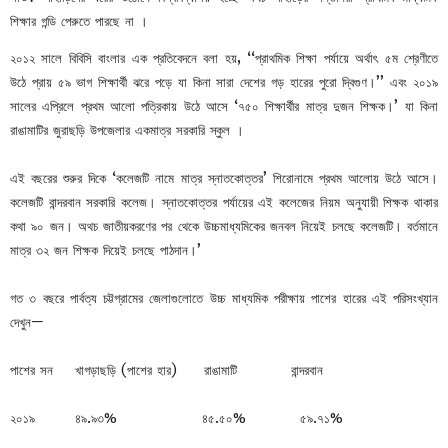
শিক্ষার গন্ডি পেরুতে পারছে না ।
২০১২ সালে বিবিসি বাংলার এক প্রতিবেদনে বলা হয়, ‘‘প্রাথমিক শিক্ষা পর্যায়ে অর্থাৎ ৫ম শ্রেণীতে
উঠে প্রায় ৫৯ ভাগ শিক্ষার্থী ঝরে পড়ে যা কিনা সারা দেশের গড় হারের পুরো দ্বিগুণ।’’ এবং ২০১৯
সালের এপ্রিলে প্রথম আলো পত্রিকায় উঠে আসে ‘৭৫০ শিক্ষার্থীর মাত্র দুজন শিক্ষক।’ যা কিনা
রাঙামাটির জুরাছড়ি উপজেলার একমাত্র সরকারি স্কুল ।
এই বছরের শুরুর দিকে ‘কলেজটি নামে মাত্র স্নাতকোত্তর’ শিরোনামে প্রথম আলোয় উঠে আসে।
কলেজটি বান্দরবান সরকারি কলেজ। স্নাতকোত্তর পর্যায়ের এই কলেজের নিয়ম অনুযায়ী শিক্ষক থাকার
কথা ৯০ জন। অথচ জাতীয়করণের পর থেকে উচ্চমাধ্যমিকের জনবল নিয়েই চলছে কলেজটি। বর্তমানে
মাত্র ৩২ জন শিক্ষক দিয়েই চলছে পাঠদান।’
গত ৩ বছরে পার্বত্য চট্টগ্রামের জেলাগুলোতে উচ্চ মাধ্যমিক পরীক্ষায় পাশের হারের এই পরিসংখ্যান
দেখুন—
পাশের সন খাগড়াছড়ি (পাশের হার) রাঙামাটি বান্দরবান
২০১৯ ৪৯.৯৩% ৪৫.৫০% ৫৯.৭১%